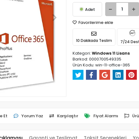
Adet
Favorilerime ekle
10 Dakikada Teslim
7/24 Des
Kategori:
Windows 11 Lisans
Barkod:
0000700549335
Ürün Kodu:
win-11-office-365
e Et
Yorum Yaz
Karşılaştır
Fiyat Alarmı
Ürü
çıklaması
Garanti ve Teslimat
Taksit Seçenekleri
Yo