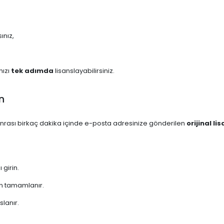
ınız,
nızı
tek adımda
lisanslayabilirsiniz.
n
nrası birkaç dakika içinde e-posta adresinize gönderilen
orijinal l
girin.
yon tamamlanır.
slanır.