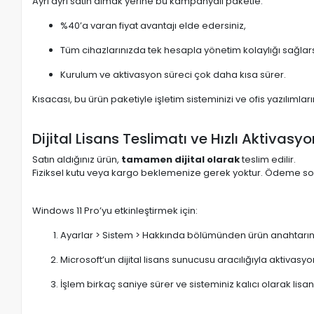
Ayrı ayrı satın almak yerine bu kampanyalı paketle:
%40’a varan fiyat avantajı elde edersiniz,
Tüm cihazlarınızda tek hesapla yönetim kolaylığı sağlars
Kurulum ve aktivasyon süreci çok daha kısa sürer.
Kısacası, bu ürün paketiyle işletim sisteminizi ve ofis yazılımları
Dijital Lisans Teslimatı ve Hızlı Aktivasyo
Satın aldığınız ürün,
tamamen dijital olarak
teslim edilir.
Fiziksel kutu veya kargo beklemenize gerek yoktur. Ödeme so
Windows 11 Pro’yu etkinleştirmek için:
Ayarlar > Sistem > Hakkında bölümünden ürün anahtarını 
Microsoft’un dijital lisans sunucusu aracılığıyla aktivas
İşlem birkaç saniye sürer ve sisteminiz kalıcı olarak lisan