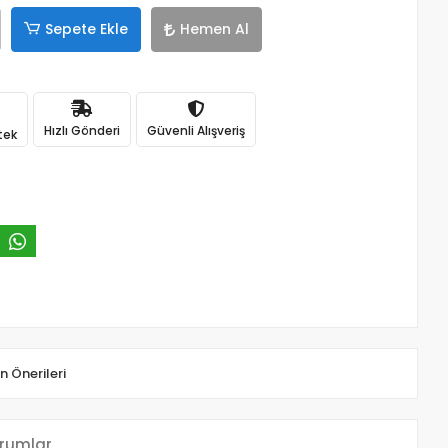
Sepete Ekle
Hemen Al
Hızlı Gönderi
Güvenli Alışveriş
tek
n Önerileri
rumlar