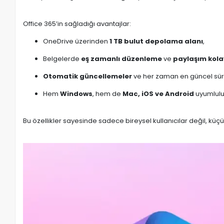
Office 365’in sağladığı avantajlar:
OneDrive üzerinden
1 TB bulut depolama alanı
,
Belgelerde
eş zamanlı düzenleme
ve
paylaşım kolay
Otomatik güncellemeler
ve her zaman en güncel sü
Hem
Windows
, hem de
Mac, iOS ve Android
uyumlulu
Bu özellikler sayesinde sadece bireysel kullanıcılar değil, küç