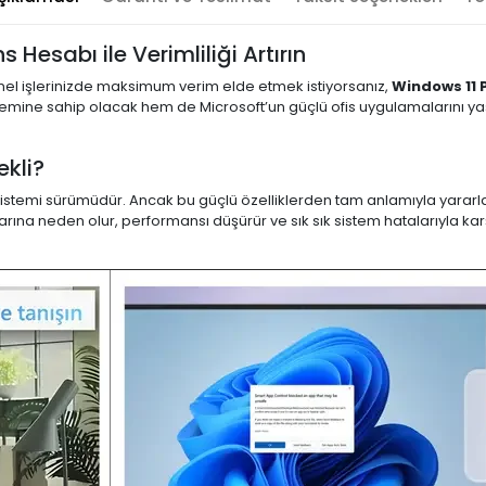
 Hesabı ile Verimliliği Artırın
nel işlerinizde maksimum verim elde etmek istiyorsanız,
Windows 11 P
ine sahip olacak hem de Microsoft’un güçlü ofis uygulamalarını yasal
ekli?
m sistemi sürümüdür. Ancak bu güçlü özelliklerden tam anlamıyla yarar
larına neden olur, performansı düşürür ve sık sık sistem hatalarıyla ka