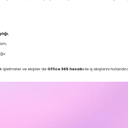
lığı
,
rüm,
ğu.
ük işletmeler ve ekipler de
Office 365 hesabı
ile iş akışlarını hızlandıra