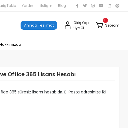
ariş Takip
Yardım
İletişim
Blog
0
Giriş Yap
Anında Teslimat
Sepetim
Üye Ol
Hakkımızda
 ve Office 365 Lisans Hesabı
ice 365 süresiz lisans hesabıdır. E-Posta adresinize iki