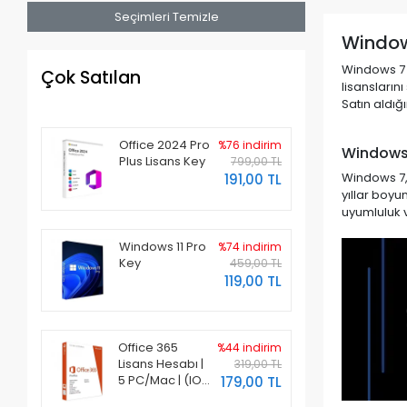
Seçimleri Temizle
Windows
Windows 7 l
Çok Satılan
lisanslarını
Satın aldığ
Office 2024 Pro
%76 indirim
Windows 
Plus Lisans Key
799,00 TL
Windows 7, 
191,00 TL
yıllar boyu
uyumluluk v
Windows 11 Pro
%74 indirim
Key
459,00 TL
119,00 TL
Office 365
%44 indirim
Lisans Hesabı |
319,00 TL
5 PC/Mac | (IOS
179,00 TL
ve Android)