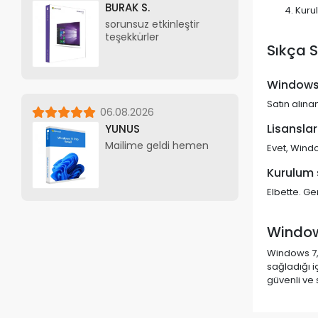
BURAK S.
Kurul
sorunsuz etkinleştir
teşekkürler
Sıkça S
Windows 7
Satın alınan
06.08.2026
Lisanslar
YUNUS
Mailime geldi hemen
Evet, Window
Kurulum 
Elbette. Ge
Windows
Windows 7, 
sağladığı i
güvenli ve 