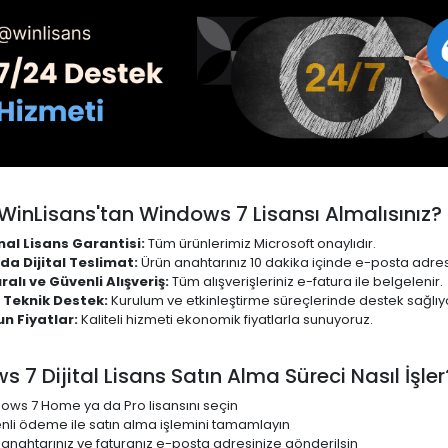
WinLisans'tan Windows 7 Lisansı Almalısınız?
inal Lisans Garantisi:
Tüm ürünlerimiz Microsoft onaylıdır.
da Dijital Teslimat:
Ürün anahtarınız 10 dakika içinde e-posta adresi
ralı ve Güvenli Alışveriş:
Tüm alışverişleriniz e-fatura ile belgelenir.
 Teknik Destek:
Kurulum ve etkinleştirme süreçlerinde destek sağlıy
n Fiyatlar:
Kaliteli hizmeti ekonomik fiyatlarla sunuyoruz.
 7 Dijital Lisans Satın Alma Süreci Nasıl İşler
ows 7 Home ya da Pro lisansını seçin
nli ödeme ile satın alma işlemini tamamlayın
 anahtarınız ve faturanız e-posta adresinize gönderilsin