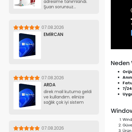
adresime tanımlandı.
Şuan sorunsuz
kullanıyorum
07.08.2026
EMİRCAN
Neden 
Orij
Anın
07.08.2026
Fatu
ARDA
7/24
direk mail kutuma geldi
Uygu
ve kullandım. elinize
sağlık çok iyi sistem
Windows
Wind
Güve
07.08.2026
Ürün