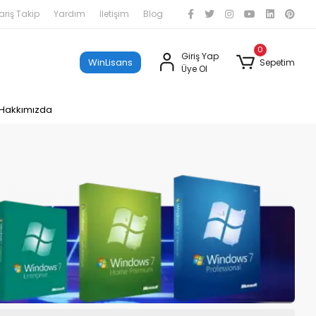
ariş Takip
Yardım
İletişim
Blog
0
Giriş Yap
WinLisans
Sepetim
Üye Ol
Hakkımızda