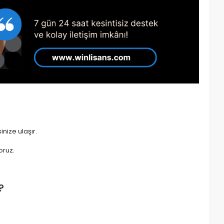
nize ulaşır.
oruz.
?