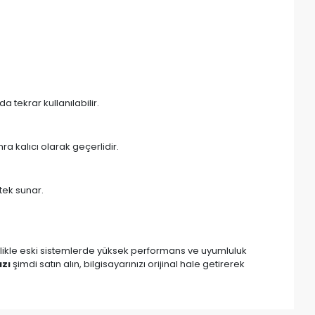
a tekrar kullanılabilir.
nra kalıcı olarak geçerlidir.
stek sunar.
zellikle eski sistemlerde yüksek performans ve uyumluluk
ızı
şimdi satın alın, bilgisayarınızı orijinal hale getirerek