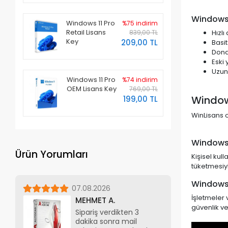
Windows 7
Windows 11 Pro
%75 indirim
Retail Lisans
Hızlı
839,00 TL
Key
209,00 TL
Basit
Dona
Eski 
Uzun 
Windows 11 Pro
%74 indirim
OEM Lisans Key
769,00 TL
Windows
199,00 TL
WinLisans ol
Windows
Ürün Yorumları
Kişisel kul
tüketmesiyl
Windows 
07.08.2026
İşletmeler 
MEHMET A.
güvenlik ve
Sipariş verdikten 3
dakika sonra mail