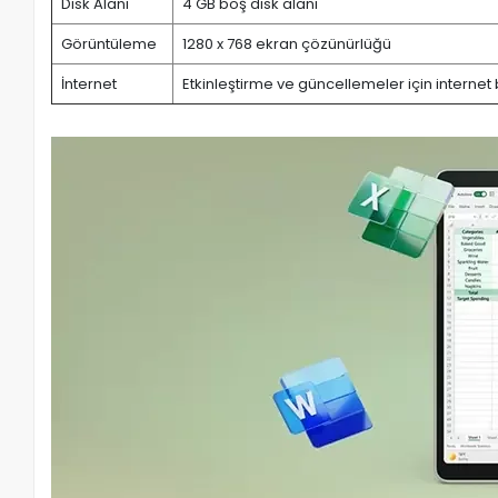
Disk Alanı
4 GB boş disk alanı
Görüntüleme
1280 x 768 ekran çözünürlüğü
İnternet
Etkinleştirme ve güncellemeler için internet 