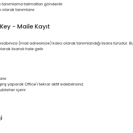
s tanımlama talimatları gönderilir.
ı olarak tanımlanır.
 Key - Maile Kayıt
 hesabınıza (mail adresinize) kalıcı olarak tanımlandığı lisans türüdür
arak lisanslı hale gelir.
anır.
iş yaparak Office'i tekrar aktif edebilirsiniz.
lisher içerir.
i