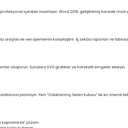
ofesyonel içerikler hazırlayın. Word 2019, geliştirilmiş karanlık mod ve s
araçları ile veri işlemlerini kolaylaştırır. İş zekâsı raporları ve tablola
umlar oluşturun. Sunulara SVG grafikler ve hareketli simgeler ekleyin.
ntılarınızı planlayın. Yeni “Odaklanmış Gelen Kutusu” ile en önemli ileti
n kapsamlı bir çözüm.
anlı kolay kullanım.