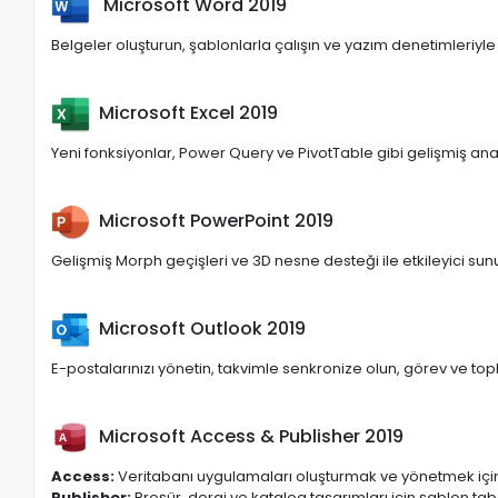
Microsoft Word 2019
Belgeler oluşturun, şablonlarla çalışın ve yazım denetimleriyle pr
Microsoft Excel 2019
Yeni fonksiyonlar, Power Query ve PivotTable gibi gelişmiş analiz 
Microsoft PowerPoint 2019
Gelişmiş Morph geçişleri ve 3D nesne desteği ile etkileyici sun
Microsoft Outlook 2019
E-postalarınızı yönetin, takvimle senkronize olun, görev ve topla
Microsoft Access & Publisher 2019
Access:
Veritabanı uygulamaları oluşturmak ve yönetmek içi
Publisher:
Broşür, dergi ve katalog tasarımları için şablon tab