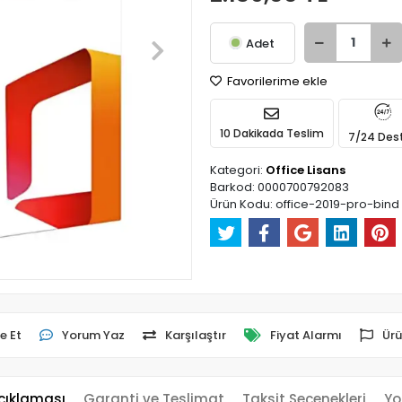
Adet
Favorilerime ekle
10 Dakikada Teslim
7/24 Des
Kategori:
Office Lisans
Barkod:
0000700792083
Ürün Kodu:
office-2019-pro-bind
e Et
Yorum Yaz
Karşılaştır
Fiyat Alarmı
Ürü
çıklaması
Garanti ve Teslimat
Taksit Seçenekleri
Yo