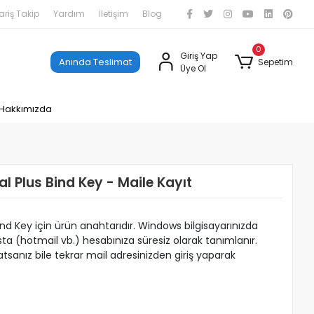
ariş Takip
Yardım
İletişim
Blog
0
Giriş Yap
Anında Teslimat
Sepetim
Üye Ol
Hakkımızda
al Plus Bind Key - Maile Kayıt
ind Key için ürün anahtarıdır. Windows bilgisayarınızda
osta (hotmail vb.) hesabınıza süresiz olarak tanımlanır.
sanız bile tekrar mail adresinizden giriş yaparak