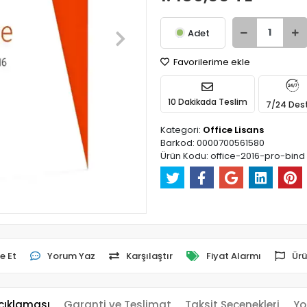
Adet
Favorilerime ekle
10 Dakikada Teslim
7/24 Des
Kategori:
Office Lisans
Barkod:
0000700561580
Ürün Kodu:
office-2016-pro-bind
e Et
Yorum Yaz
Karşılaştır
Fiyat Alarmı
Ürü
çıklaması
Garanti ve Teslimat
Taksit Seçenekleri
Yo