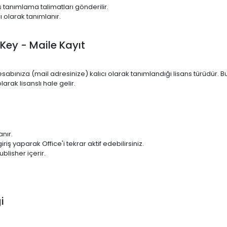
s tanımlama talimatları gönderilir.
ı olarak tanımlanır.
 Key - Maile Kayıt
 hesabınıza (mail adresinize) kalıcı olarak tanımlandığı lisans türüdür
arak lisanslı hale gelir.
anır.
iş yaparak Office'i tekrar aktif edebilirsiniz.
lisher içerir.
i