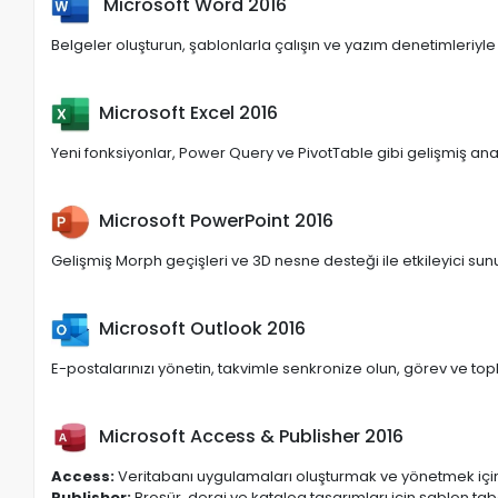
Microsoft Word 2016
Belgeler oluşturun, şablonlarla çalışın ve yazım denetimleriyle pr
Microsoft Excel 2016
Yeni fonksiyonlar, Power Query ve PivotTable gibi gelişmiş analiz 
Microsoft PowerPoint 2016
Gelişmiş Morph geçişleri ve 3D nesne desteği ile etkileyici sun
Microsoft Outlook 2016
E-postalarınızı yönetin, takvimle senkronize olun, görev ve topla
Microsoft Access & Publisher 2016
Access:
Veritabanı uygulamaları oluşturmak ve yönetmek içi
Publisher:
Broşür, dergi ve katalog tasarımları için şablon tab