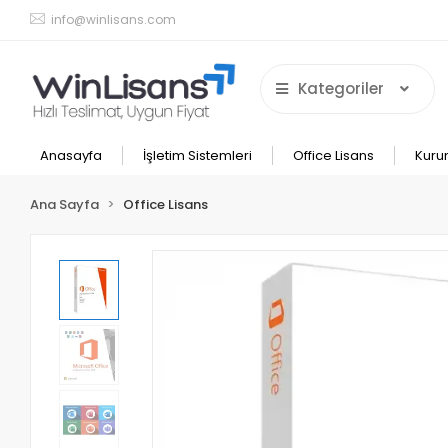
info@winlisans.com
Kategoriler
Anasayfa
İşletim Sistemleri
Office Lisans
Kuru
Ana Sayfa
Office Lisans