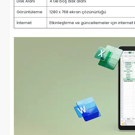
Disk Alanı
4 GB boş disk alanı
Görüntüleme
1280 x 768 ekran çözünürlüğü
İnternet
Etkinleştirme ve güncellemeler için internet 