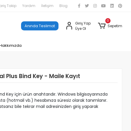
ariş Takip
Yardım
İletişim
Blog
0
Giriş Yap
Anında Teslimat
Sepetim
Üye Ol
Hakkımızda
al Plus Bind Key - Maile Kayıt
ind Key için ürün anahtarıdır. Windows bilgisayarınızda
osta (hotmail vb.) hesabınıza süresiz olarak tanımlanır.
sanız bile tekrar mail adresinizden giriş yaparak