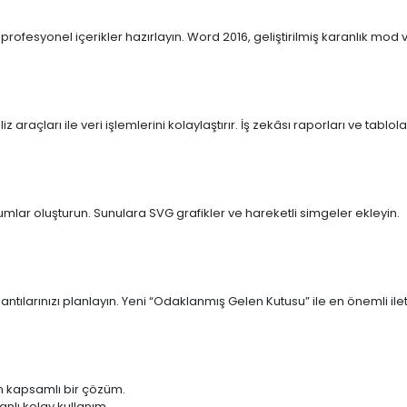
ofesyonel içerikler hazırlayın. Word 2016, geliştirilmiş karanlık mod ve s
araçları ile veri işlemlerini kolaylaştırır. İş zekâsı raporları ve tablola
umlar oluşturun. Sunulara SVG grafikler ve hareketli simgeler ekleyin.
ntılarınızı planlayın. Yeni “Odaklanmış Gelen Kutusu” ile en önemli ileti
n kapsamlı bir çözüm.
anlı kolay kullanım.