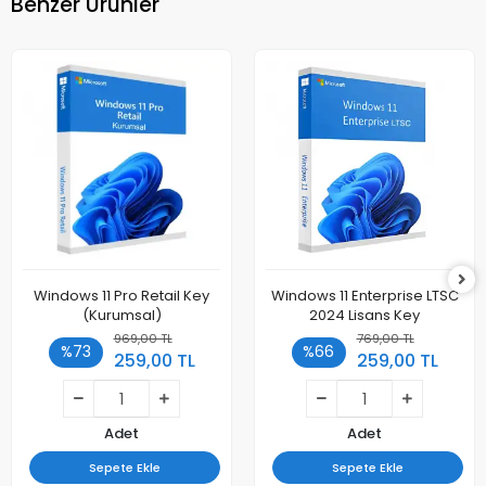
Benzer Ürünler
Windows 11 Pro Retail Key
Windows 11 Enterprise LTSC
(Kurumsal)
2024 Lisans Key
969,00 TL
769,00 TL
%73
%66
259,00 TL
259,00 TL
Adet
Adet
Sepete Ekle
Sepete Ekle