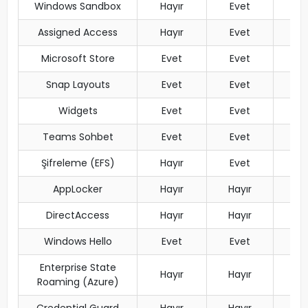
Windows Sandbox
Hayır
Evet
Assigned Access
Hayır
Evet
Microsoft Store
Evet
Evet
Snap Layouts
Evet
Evet
Widgets
Evet
Evet
Teams Sohbet
Evet
Evet
Şifreleme (EFS)
Hayır
Evet
AppLocker
Hayır
Hayır
DirectAccess
Hayır
Hayır
Windows Hello
Evet
Evet
Enterprise State
Hayır
Hayır
Roaming (Azure)
Credential Guard
Hayır
Hayır