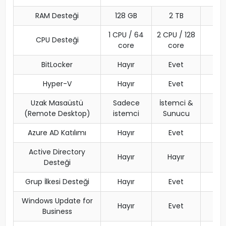
RAM Desteği
128 GB
2 TB
1 CPU / 64
2 CPU / 128
CPU Desteği
4 
core
core
BitLocker
Hayır
Evet
Hyper-V
Hayır
Evet
Uzak Masaüstü
Sadece
İstemci &
İs
(Remote Desktop)
istemci
Sunucu
Azure AD Katılımı
Hayır
Evet
Active Directory
Hayır
Hayır
Desteği
Grup İlkesi Desteği
Hayır
Evet
Windows Update for
Hayır
Evet
Business