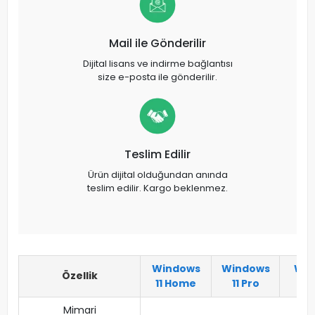
Mail ile Gönderilir
Dijital lisans ve indirme bağlantısı
size e-posta ile gönderilir.
Teslim Edilir
Ürün dijital olduğundan anında
teslim edilir. Kargo beklenmez.
Windows
Windows
Win
Özellik
11 Home
11 Pro
W
Mimari