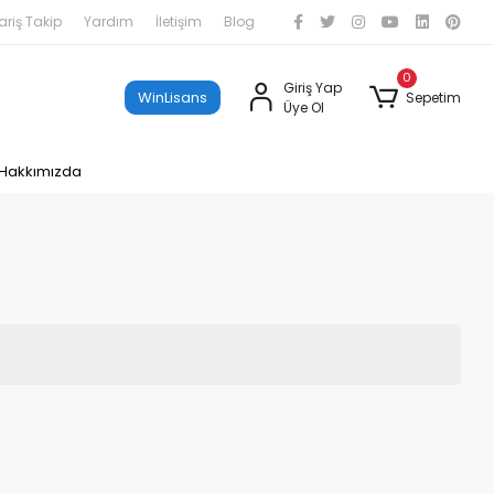
ariş Takip
Yardım
İletişim
Blog
0
Giriş Yap
WinLisans
Sepetim
Üye Ol
Hakkımızda