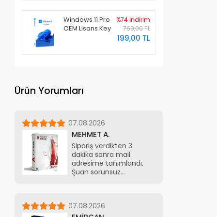
Windows 11 Pro
%74 indirim
OEM Lisans Key
769,00 TL
199,00 TL
Ürün Yorumları
07.08.2026
MEHMET A.
Sipariş verdikten 3
dakika sonra mail
adresime tanımlandı.
Şuan sorunsuz
kullanıyorum
07.08.2026