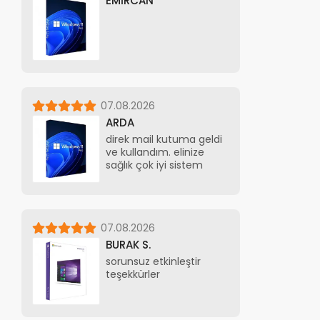
EMİRCAN
07.08.2026
ARDA
direk mail kutuma geldi
ve kullandım. elinize
sağlık çok iyi sistem
07.08.2026
BURAK S.
sorunsuz etkinleştir
teşekkürler