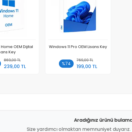
 Home OEM Dijital
Windows 11 Pro OEM Lisans Key
isans Key
869,00 TL
Sepete Ekle
769,00 TL
Sepete Ekle
%74
239,00 TL
199,00 TL
Adet
Aradığınız ürünü bulama
Size yardımcı olmaktan memnuniyet duyarız. H