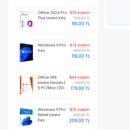
Office 2024 Pro
%76 indirim
Plus Lisans Key
799,00 TL
191,00 TL
Windows 11 Pro
%74 indirim
Key
459,00 TL
119,00 TL
Office 365
%44 indirim
Lisans Hesabı |
319,00 TL
5 PC/Mac | (IOS
179,00 TL
ve Android)
Windows 11 Pro
%75 indirim
Retail Lisans
839,00 TL
Key
209,00 TL