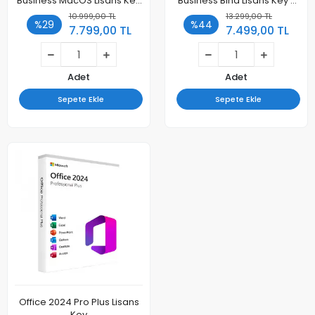
Business MacOS Lisans Key
Business Bind Lisans Key -
- Maile Kayıt
Maile Kayıt
10.999,00 TL
13.299,00 TL
%29
%44
7.799,00 TL
7.499,00 TL
Adet
Adet
Sepete Ekle
Sepete Ekle
Office 2024 Pro Plus Lisans
Key